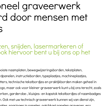
oneel graveerwerk
rd door mensen met
s
en, snijden, lasermarkeren of
ook hiervoor bent u bij ons op het
ooiste naamplaten, bewegwijzeringsborden, tekstplaten,
panelen, instructieborden, typeplaatjes, machineplaatjes,
tters, technische tekstbordjes en praktijkborden maken geheel in
 logo, maar ook voor kleiner graveerwerk kunt u bij ons terecht, zoals
rken, garderobe-, kluisjes- en kapstok tekstbordjes of naambadges
en. Ook met uw technisch graveerwerk kunnen wij van dienst zijn,
laatjes, sparingen in panelen, patchkast panelen graveren, enz.