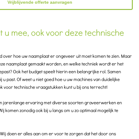
Vrijblijvende offerte aanvragen
t u mee, ook voor deze technische
fd over hoe uw naamplaat er ongeveer uit moet komen te zien. Maar
eze naamplaat gemaakt worden, en welke techniek wordt er het
epast? Ook het budget speelt hierin een belangrijke rol. Samen
j u past. Of weet u niet goed hoe u uw machines van duidelijke
ok voor technische vraagstukken kunt u bij ons terrecht!
jarenlange ervaring met diverse soorten graveerwerken en
j komen zonodig ook bij u langs om u zo optimaal mogelijk te
! Wij doen er alles aan om er voor te zorgen dat het door ons