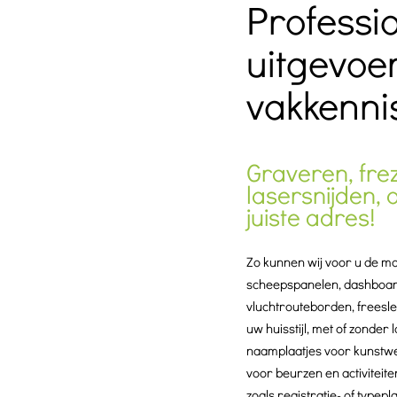
Professi
uitgevoe
vakkenni
Graveren, frez
lasersnijden, 
juiste adres!
Zo kunnen wij voor u de m
scheepspanelen, dashboard
vluchtrouteborden, freesle
uw huisstijl, met of zonder
naamplaatjes voor kunstwe
voor beurzen en activiteit
zoals registratie- of typep