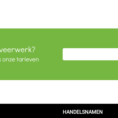
aveerwerk?
k onze tarieven
HANDELSNAMEN