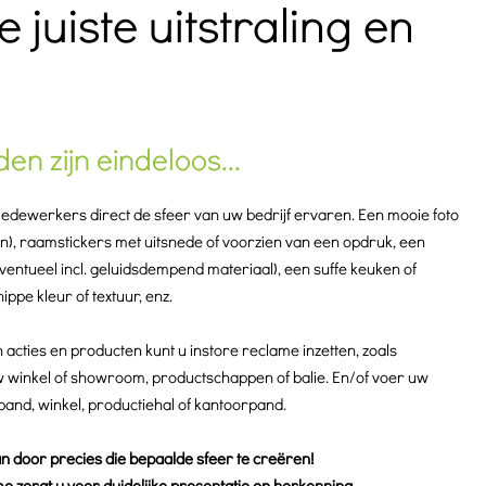
 juiste uitstraling en
en zijn eindeloos...
edewerkers direct de sfeer van uw bedrijf ervaren.
Een mooie foto
, raamstickers met uitsnede of voorzien van een opdruk, een
ntueel incl. geluidsdempend materiaal), een suffe keuken of
ppe kleur of textuur, enz.
acties en producten kunt u instore reclame inzetten, zoals
 winkel of showroom, productschappen of balie. En/of v
oer uw
fspand, winkel, productiehal of kantoorpand.
an door precies die bepaalde sfeer te creëren!
me zorgt u voor duidelijke presentatie en herkenning.