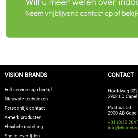
Wilt u meer weten over indo
Neem vrijblijvend contact op of bekij
VISION BRANDS
CONTACT
Full service sign bedrijf
Hoofdweg 322
2908 LC Capell
Nieuwste technieken
Postbus 50
Persoonlijk contact
2900 AB Capel
A-merk producten
+31 (0)10 284 
Flexibele instelling
info@visionbr
Snelle levertijden