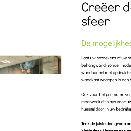
Creëer de
sfeer
De mogelijkhed
Laat uw bezoekers of uw m
behangwand (zonder naden)
wandpaneel met opdruk (eve
wandkast wrappen in een hi
Ook voor het promoten van 
maatwerk displays voor uw
huisstijl door in uw bedrij
Trek de juiste doelgroep a
Met indoor / instore recla