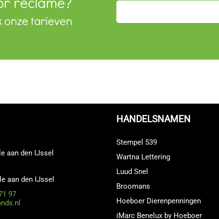
or reclame?
k onze tarieven
HANDELSNAMEN
Stempel 539
e aan den IJssel
Wartna Lettering
Luud Snel
le aan den IJssel
Broomans
71 97
Hoeboer Dierenpenningen
ands.nl
iMarc Benelux by Hoeboer