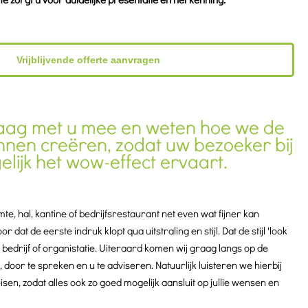
Vrijblijvende offerte aanvragen
aag met u mee en weten hoe we de
unnen creëren, zodat uw bezoeker bij
lijk het wow-effect ervaart.
e, hal, kantine of bedrijfsrestaurant net even wat fijner kan
 dat de eerste indruk klopt qua uitstraling en stijl. Dat de stijl 'look
bedrijf of organistatie. Uiteraard komen wij graag langs op de
n, door te spreken en u te adviseren. Natuurlijk luisteren we hierbij
en, zodat alles ook zo goed mogelijk aansluit op jullie wensen en